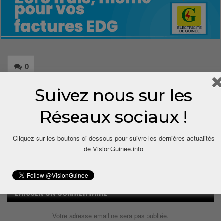
0
Suivez nous sur les
Share
Réseaux sociaux !
Cliquez sur les boutons ci-dessous pour suivre les dernières actualités
de VisionGuinee.info
LAISSER UN COMMENTAIRE
Votre adresse email ne sera pas publiée.