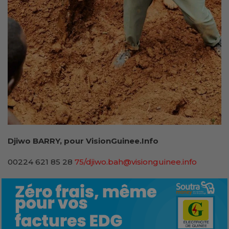
Djiwo BARRY, pour VisionGuinee.Info
00224 621 85 28
75/djiwo.bah@visionguinee.info