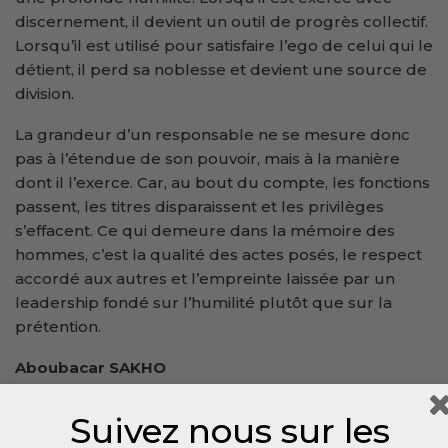
discernement, il devient un outil de progrès collectif.
Lorsqu’il est utilisé pour satisfaire l’ego de celui qui le
détient, il perd sa noblesse et devient une source de
division.
La grandeur d’un responsable ne se mesure donc
pas à l’étendue de son pouvoir, mais à la manière
dont il l’exerce. Car, au bout du compte, les fonctions
passent, les titres disparaissent et les privilèges
s’effacent. Ce qui demeure dans la mémoire des
hommes, c’est la qualité des actes posés, le respect
accordé aux autres et l’empreinte laissée par un
leadership fondé sur l’humilité plutôt que sur la
prétention.
Aboubacar SAKHO
Expert en communication
Suivez nous sur les