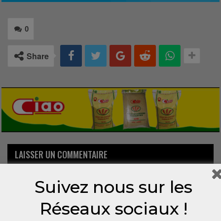
0
Share
LAISSER UN COMMENTAIRE
Votre adresse email ne sera pas publiée.
Suivez nous sur les
Réseaux sociaux !