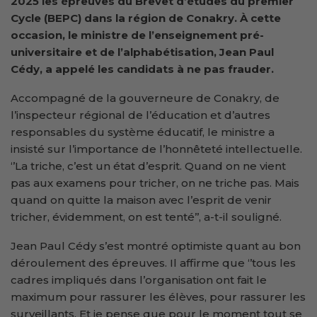
2025 les épreuves du Brevet d’
é
tudes du
p
remier
Cycle (BEPC) dans la région de Conakry. À cette
occasion, le ministre de l’
e
nseignement pré-
universitaire
et de l’alphabétisation
, Jean Paul
Cédy,
a appelé les candidats à ne pas frauder.
Accompagné de la gouverneure de Conakry, de
l’inspecteur régional de l’éducation et d’autres
responsables du système éducatif, le ministre a
insisté sur l’importance de l’honnêteté intellectuelle.
‘’La triche, c’est un état d’esprit. Quand on ne vient
pas aux examens pour tricher, on ne triche pas. Mais
quand on quitte la maison avec l’esprit de venir
tricher, évidemment, on est tenté’’, a-t-il souligné.
Jean Paul Cédy s’est montré optimiste quant au bon
déroulement des épreuves. Il affirme que ‘’tous les
cadres impliqués dans l’organisation ont fait le
maximum pour rassurer les élèves, pour rassurer les
surveillants. Et je pense que pour le moment tout se