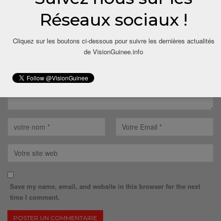
Réseaux sociaux !
Votre adresse email ne sera pas publiée.
Cliquez sur les boutons ci-dessous pour suivre les dernières actualités
de VisionGuinee.info
Save my name, email, and website in this browser for the next
time I comment.