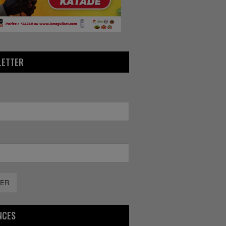
LETTER
ER
NCES