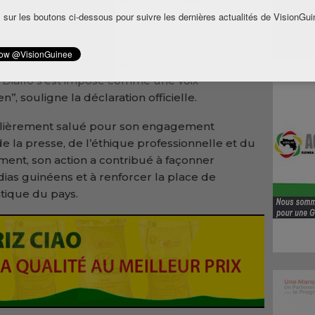
éfunt, à ses proches, à ses collaborateurs ainsi
 sur les boutons ci-dessous pour suivre les dernières actualités de VisionGui
resse nationale et internationale.
ent rend un vibrant hommage à celui qui fut
s du journalisme guinéen. ‘’Tout au long de son
Diallo s’est imposé comme une voix
’, souligne la déclaration officielle.
culièrement salué pour son engagement
de la presse, de l’éthique professionnelle et du
ment, son action a contribué à façonner
ias guinéens et à renforcer la place de
atique du pays.