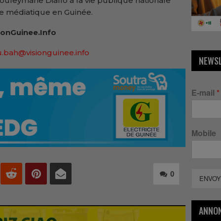
ouleymane Diallo à la vie publique nationale
me médiatique en Guinée.
onGuinee.Info
.bah@visionguinee.info
NEWS
E-mail
*
Mobile
0
ENVOY
ANNO