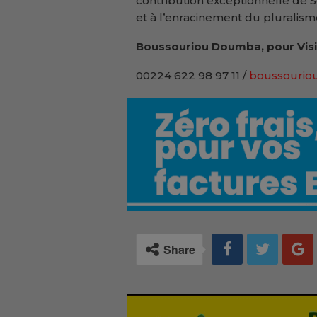
contribution exceptionnelle de S
et à l’enracinement du pluralis
Boussouriou Doumba, pour Visi
00224 622 98 97 11 /
boussouriou
Share