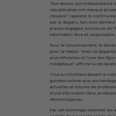
‘’Son œuvre, son indépendance d
républicaines ont marqué plusieu
citoyens’’, rappelle le communiqu
par le disparu. Son nom demeure,
presse engagée, soucieuse de l’i
information libre et responsable.
Pour le Gouvernement, le décès
pour la Nation. ‘’Avec sa dispari
plus influentes et l’une des fi
médiatique’’, affirme la déclarati
Tout en s’inclinant devant la mém
guinéen estime que son héritage 
actuelles et futures de profess
d’une information libre, profess
déontologiques.
Par cet hommage solennel, les a