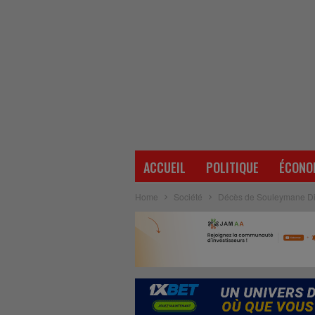
ACCUEIL
POLITIQUE
ÉCONO
Home
Société
Décès de Souleymane Dial