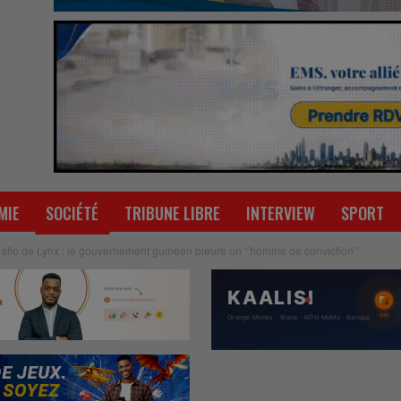
MIE
SOCIÉTÉ
TRIBUNE LIBRE
INTERVIEW
SPORT
lo de Lynx : le gouvernement guinéen pleure un ‘’homme de conviction’’