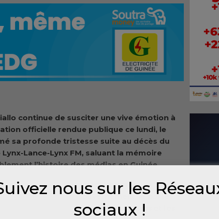
allo continue de susciter une vive émotion à
tion officielle rendue publique ce lundi, le
é sa profonde tristesse suite au décès du
 Lynx-Lance-Lynx FM, saluant la mémoire
lement l’histoire des médias en Guinée.
Suivez nous sur les Réseau
ublique, le général Mamadi Doumbouya, du
ble des membres du Gouvernement, le porte-
sociaux !
é ses ‘’condoléances les plus sincères et les