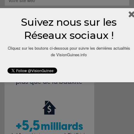
Suivez nous sur les
Save my name, email, and website in this browser for the next
time I comment.
Réseaux sociaux !
Cliquez sur les boutons ci-dessous pour suivre les dernières actualités
de VisionGuinee.info