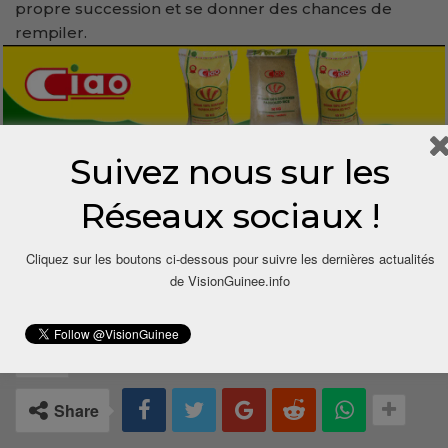
propre succession et se donner des chances de
rempiler.
Outélé KEITA (In Le Pays)
Suivez nous sur les
Réseaux sociaux !
Cliquez sur les boutons ci-dessous pour suivre les dernières actualités
de VisionGuinee.info
3
Share