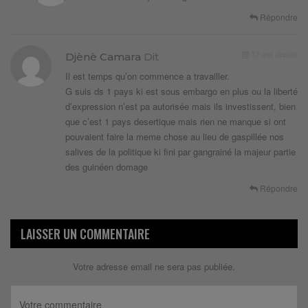
Répondre
13 ans depuis
Djènè Camara
Dit
Il est temps qu’on commence a travailler.
G suis ds 1 pays ki est sous embargo en plus ou la liberté
d’expression n’est pa autorisée mais ils investissent, bien
que c’est 1 pays desertique mais rien ne manque si ont
pouvaient faire la meme chose au lieu de gaspillée nos
salives de la politique ki fini par gangrainé la majeur partie
des guinéen domage
Répondre
LAISSER UN COMMENTAIRE
Votre adresse email ne sera pas publiée.