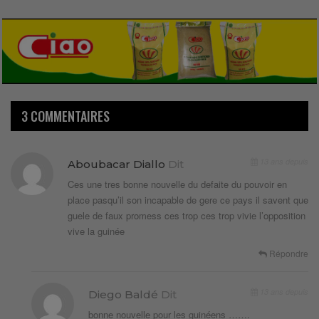
3 COMMENTAIRES
13 ans depuis
Aboubacar Diallo
Dit
Ces une tres bonne nouvelle du defaite du pouvoir en
place pasqu’il son incapable de gere ce pays il savent que
guele de faux promess ces trop ces trop vivie l’opposition
vive la guinée
Répondre
13 ans depuis
Diego Baldé
Dit
bonne nouvelle pour les guinéens …….