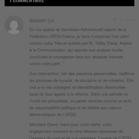
1 an depuis
BARRY
Dit
En ma qualité de Secrétaire Administratif adjoint de la
Fédération UFDG-France, je tiens à exprimer mon plein
soutien cette Tribune publiée par M. Taliby Diané, Adjoint
à la Communication, qui apporte une analyse lucide,
structurée et courageuse face aux attaques internes
contre notre parti.
Son intervention, loin des passions personnelles, réaffirme
les principes de loyauté, de discipline et de cohésion. Elle
met à nu les stratégies de déstabilisation dissimulées
sous de faux appels à la réforme. Dans une période où
l’unité est primordiale, sa parole résonne comme un acte
de responsabilité politique et de fidélité aux valeurs
démocratiques de l’UFDG.
Monsieur Diané, merci pour votre clarté, votre
engagement constant et vitre défense rigoureuse de
l’honneur du parti et de son président. L’avenir de l’UFDG