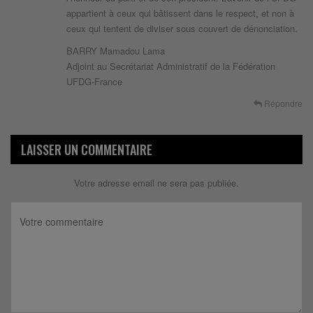
appartient à ceux qui bâtissent dans le respect, et non à
ceux qui tentent de diviser sous couvert de dénonciation.
BARRY Mamadou Lama
Adjoint au Secrétariat Administratif de la Fédération
UFDG-France
Répondre
LAISSER UN COMMENTAIRE
Votre adresse email ne sera pas publiée.