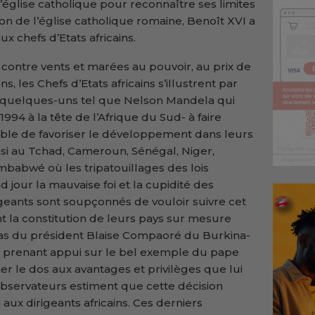
 l’église catholique pour reconnaître ses limites
ion de l’église catholique romaine, Benoît XVI a
 chefs d’Etats africains.
r contre vents et marées au pouvoir, au prix de
s, les Chefs d’Etats africains s’illustrent par
de quelques-uns tel que Nelson Mandela qui
994 à la tête de l’Afrique du Sud- à faire
ble de favoriser le développement dans leurs
insi au Tchad, Cameroun, Sénégal, Niger,
imbabwé où les tripatouillages des lois
 jour la mauvaise foi et la cupidité des
irigeants sont soupçonnés de vouloir suivre cet
 la constitution de leurs pays sur mesure
 cas du président Blaise Compaoré du Burkina-
si, prenant appui sur le bel exemple du pape
er le dos aux avantages et privilèges que lui
observateurs estiment que cette décision
 aux dirigeants africains. Ces derniers