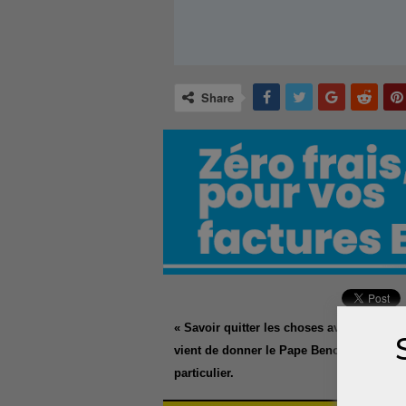
Share
« Savoir quitter les choses avant que les
vient de donner le Pape Benoît XVI aux d
particulier.