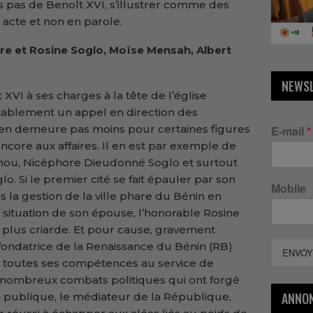
es pas de Benoît XVI, s’illustrer comme des
acte et non en parole.
ore et Rosine Soglo, Moïse Mensah, Albert
NEWS
 XVI à ses charges à la tête de l’église
tablement un appel en direction des
l n’en demeure pas moins pour certaines figures
E-mail
*
ncore aux affaires. Il en est par exemple de
tonou, Nicéphore Dieudonné Soglo et surtout
o. Si le premier cité se fait épauler par son
Mobile
 la gestion de la ville phare du Bénin en
 situation de son épouse, l’honorable Rosine
lus criarde. Et pour cause, gravement
 fondatrice de la Renaissance du Bénin (RB)
ENVOY
ir toutes ses compétences au service de
 nombreux combats politiques qui ont forgé
ANNO
on publique, le médiateur de la République,