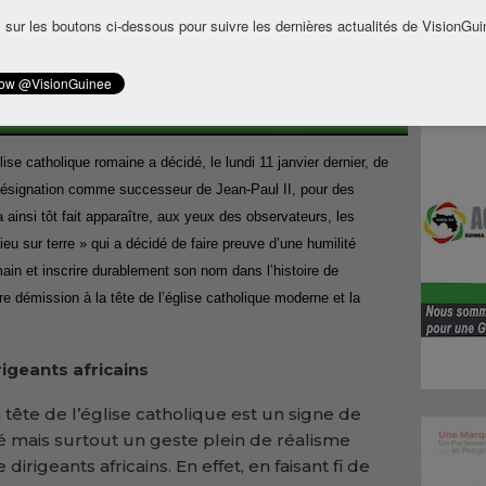
 sur les boutons ci-dessous pour suivre les dernières actualités de VisionGui
glise catholique romaine a décidé, le lundi 11 janvier dernier, de
 désignation comme successeur de Jean-Paul II, pour des
 ainsi tôt fait apparaître, aux yeux des observateurs, les
u sur terre » qui a décidé de faire preuve d’une humilité
main et inscrire durablement son nom dans l’histoire de
re démission à la tête de l’église catholique moderne et la
rigeants africains
tête de l’église catholique est un signe de
é mais surtout un geste plein de réalisme
irigeants africains. En effet, en faisant fi de