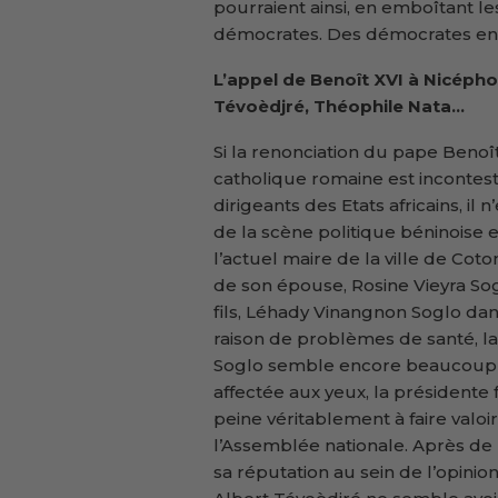
pourraient ainsi, en emboîtant l
démocrates. Des démocrates en 
L’appel de Benoît XVI à Nicéph
Tévoèdjré, Théophile Nata…
Si la renonciation du pape Benoît
catholique romaine est incontes
dirigeants des Etats africains, i
de la scène politique béninoise e
l’actuel maire de la ville de Co
de son épouse, Rosine Vieyra Sogl
fils, Léhady Vinangnon Soglo dans
raison de problèmes de santé, la
Soglo semble encore beaucoup p
affectée aux yeux, la présidente
peine véritablement à faire valo
l’Assemblée nationale. Après de
sa réputation au sein de l’opini