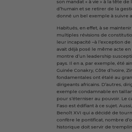
son mandat « à vie » à la tête de
d’humain et se retirer de la gest
donné un bel exemple à suivre aux
Habitués, en effet, à se mainteni
multiples révisions de constitution
leur incapacité –à l’exception 
avait déjà posé le même acte en 1
montre d’un leadership suscepti
pays. Il en a, par exemple, été a
Guinée Conakry, Côte d’Ivoire, Z
fondamentales ont étalé au grand
dirigeants africains. D’autres, d
exemple condamnable en taillant
pour s’éterniser au pouvoir. Le
Faso est édifiant à ce sujet. Aus
Benoît XVI qui a décidé de tourn
confère le pontificat, nombre d’
historique doit servir de tremplin