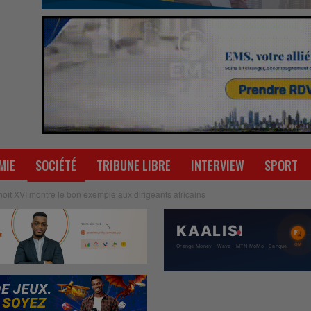
MIE
SOCIÉTÉ
TRIBUNE LIBRE
INTERVIEW
SPORT
ît XVI montre le bon exemple aux dirigeants africains