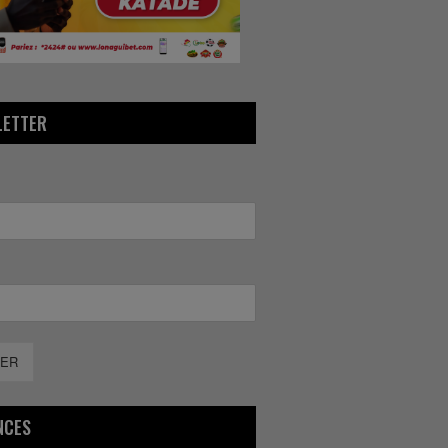
LETTER
ER
NCES