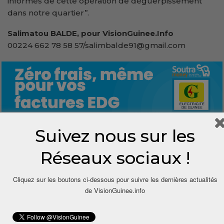
informés de cette opération de déguerpissement
dans notre quartier’’.
Salimatou BALDE, pour VisionGuinee.Info
00224 662 78 58 57/salimbalde91@gmail.com
Suivez nous sur les
0
Réseaux sociaux !
Share
Cliquez sur les boutons ci-dessous pour suivre les dernières actualités
de VisionGuinee.info