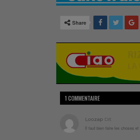
Share
1 COMMENTAIRE
Loozap
Dit
Il faut bien faire les choses et