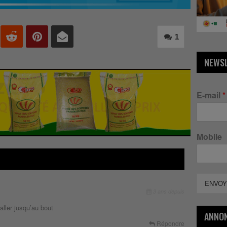
1
NEWS
E-mail
*
Mobile
ENVOY
3 ans depuis
 aller jusqu’au bout
ANNO
Répondre