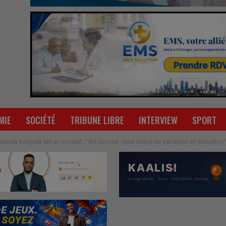
MIE
SOCIÉTÉ
TRIBUNE LIBRE
INTERVIEW
SPORT
sanda Kouyaté fait un constat : ‘’En Guinée, nous allons de transition en transition’