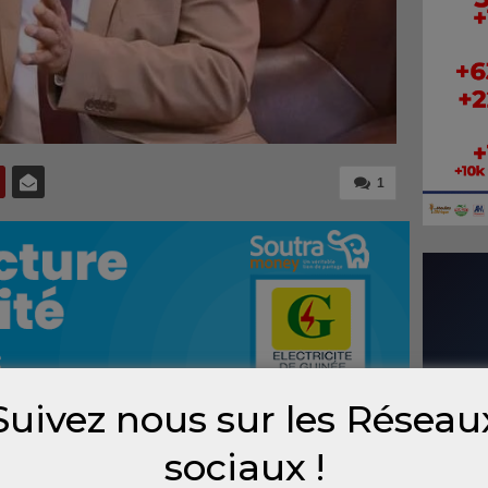
1
Suivez nous sur les Réseau
sociaux !
 patron de la diplomatie guinéenne a
 guinéens. Morissanda Kouyaté a assuré