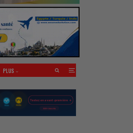
PLUS
’