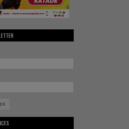
LETTER
ER
NCES