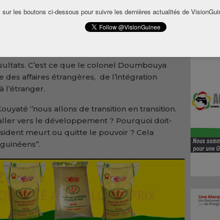
ya veut apporter à la Guinée le
 sur les boutons ci-dessous pour suivre les dernières actualités de VisionGui
a folie n’est autre chose que de répéter la
ésultat différent. Si vous faites la même
sultats. C’est ce que le colonel Doumbouya
e des affaires étrangères, de l’intégration
à l’étranger.
yaté ‘’nous allons de transition en transition.
ller vers le développement ? Pourquoi doit-
sident meurt ou quitte le pouvoir ? Cela
guinéens’’.