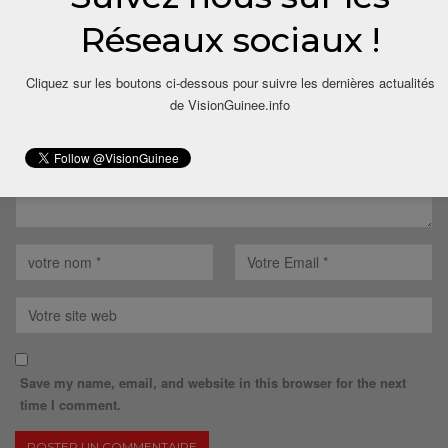
Réseaux sociaux !
Votre adresse email ne sera pas publiée.
Cliquez sur les boutons ci-dessous pour suivre les dernières actualités
de VisionGuinee.info
Save my name, email, and website in this browser for the next
time I comment.