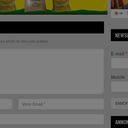
NEWS
sse email ne sera pas publiée.
E-mail
*
Mobile
ENVOY
ANNO