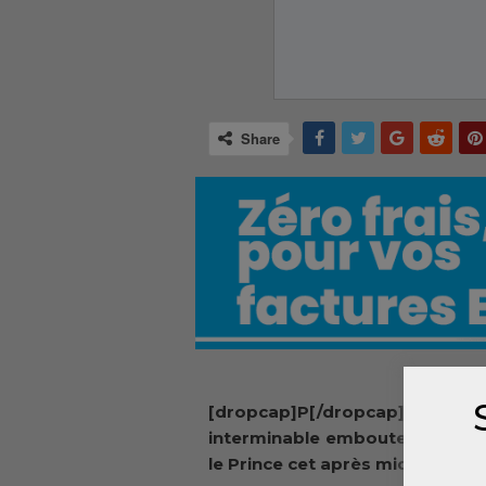
Share
[dropcap]P[/dropcap]lusie
interminable embouteillage ent
le Prince cet après midi du lundi