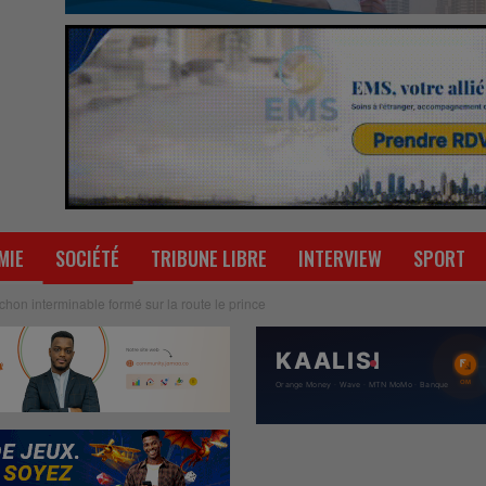
MIE
SOCIÉTÉ
TRIBUNE LIBRE
INTERVIEW
SPORT
hon interminable formé sur la route le prince