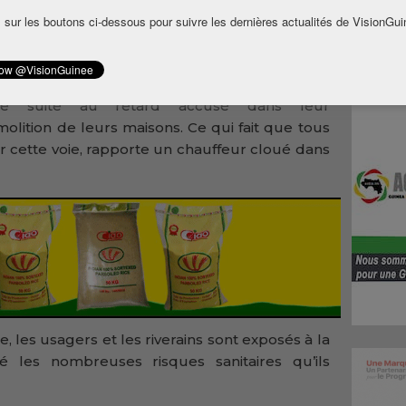
 sur les boutons ci-dessous pour suivre les dernières actualités de VisionGui
aya barrage sur la nationale Conakry-Coyah,
ère suite au retard accusé dans leur
tion de leurs maisons. Ce qui fait que tous
ur cette voie, rapporte un chauffeur cloué dans
e, les usagers et les riverains sont exposés à la
é les nombreuses risques sanitaires qu’ils