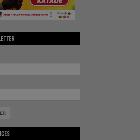
LETTER
ER
NCES