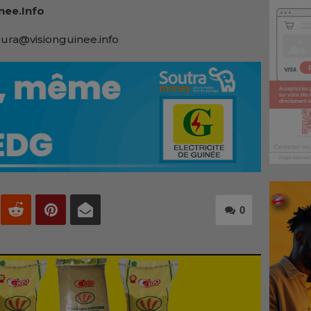
nee.Info
ura@visionguinee.info
0