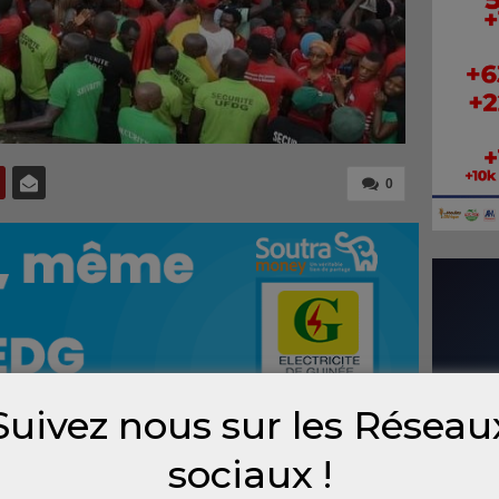
0
Suivez nous sur les Réseau
sociaux !
is du colonel Mamadi Doumbouya, attendu à la
ale des Nations unies, risque d’être