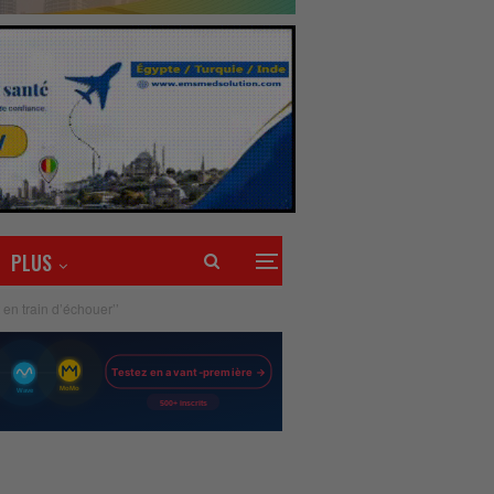
PLUS
en train d’échouer’’