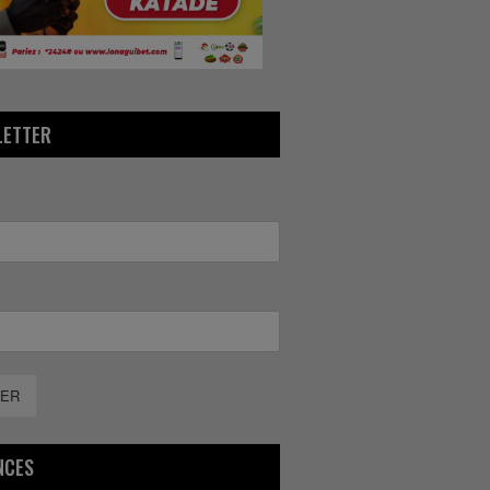
LETTER
ER
NCES