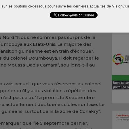
nt en Amérique du Nord envisagent de battre
 sur les boutons ci-dessous pour suivre les dernières actualités de VisionGui
vant le siège de l’institution située à New York
 au bord de l’East River.
Taleb Bah, l’un des responsables de l’antenne
u Nord.‘’Nous ne sommes pas surpris de la
mbouya aux Etats-Unis. La majorité des
ansition guinéenne est en train d’échouer.
 du colonel Doumbouya. Il doit regarder le
ine Moussa Dadis Camara’’, souligne-t-il au
 mauvais accueil que vous réservons au colonel
eler qu’il y a des violations répétées des
n’est pas ce qu’il a promis le 5 septembre
y a actuellement des tueries cibles sur l’axe. Le
guinéens, surtout dans la zone de Conakry’’.
t remarquer que ‘’le 5 septembre dernier,