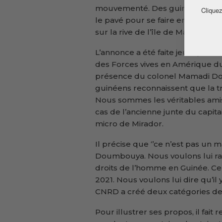
mouvementé. Des guinéens viva
Cliquez
le pavé pour se faire entendre de
sur la rive de l’île de Manhattan,
L’annonce a été faite jeudi par 
des Forces vives en Amérique d
présence du colonel Mamadi Dou
guinéens reconnaissent que la tr
Nous sommes les véritables amis
cas de l’ancienne junte du capita
micro de Mirador.
Il précise que ‘’ce n’est pas un
Doumbouya. Nous voulons lui rapp
droits de l’homme en Guinée. Ce 
2021. Nous voulons lui dire qu’il 
CNRD a créé deux catégories de 
Pour illustrer ses propos, il fai