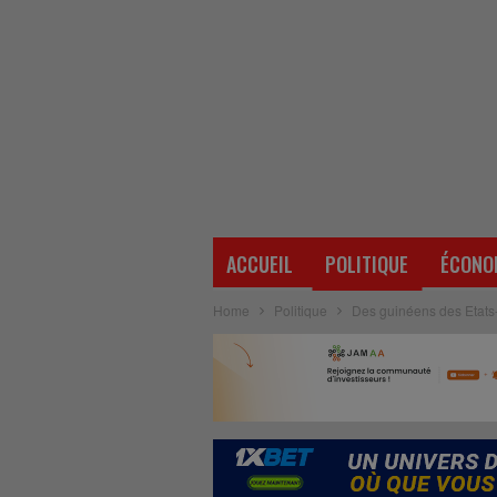
ACCUEIL
POLITIQUE
ÉCONO
Home
Politique
Des guinéens des Etats-U