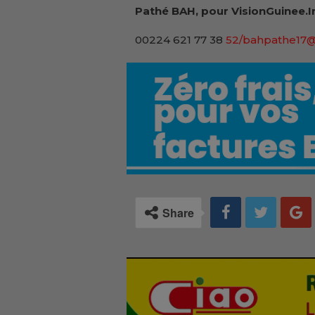
Pathé BAH, pour VisionGuinee.I
00224 621 77 38
52/bahpathe17
Share