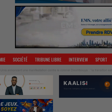
MIE
SOCIÉTÉ
TRIBUNE LIBRE
INTERVIEW
SPORT
nis annoncent une manifestation contre le colonel Doumbouya : ‘’la transition est 