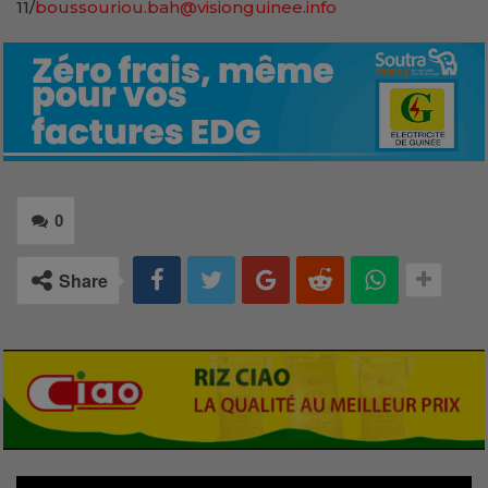
11/
boussouriou.bah@visionguinee.info
0
Share