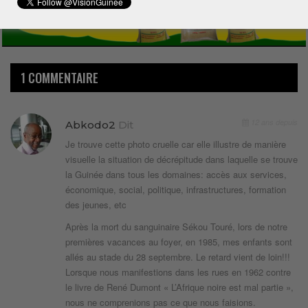
1 COMMENTAIRE
12 ans depuis
Abkodo2
Dit
Je trouve cette photo cruelle car elle illustre de manière
visuelle la situation de décrépitude dans laquelle se trouve
la Guinée dans tous les domaines: accès aux services,
économique, social, politique, infrastructures, formation
des jeunes, etc
Après la mort du sanguinaire Sékou Touré, lors de notre
premières vacances au foyer, en 1985, mes enfants sont
allés au stade du 28 septembre. Le retard vient de loin!!!
Lorsque nous manifestions dans les rues en 1962 contre
le livre de René Dumont « L’Afrique noire est mal partie »,
nous ne comprenions pas ce que nous faisions.