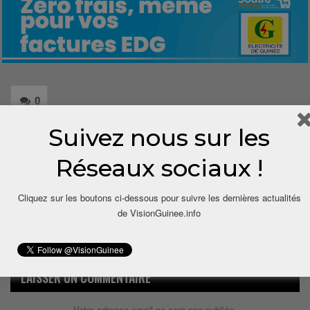
0
Suivez nous sur les
Share
Réseaux sociaux !
Cliquez sur les boutons ci-dessous pour suivre les dernières actualités
de VisionGuinee.info
LAISSER UN COMMENTAIRE
Votre adresse email ne sera pas publiée.