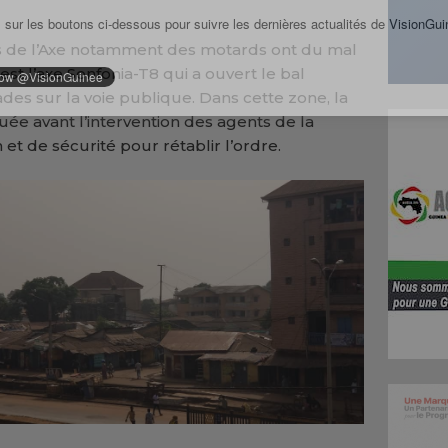
 sur les boutons ci-dessous pour suivre les dernières actualités de VisionGui
nes de l’Axe notamment des motards ont du mal
est l’axe Sonfonia-T8 qui a ouvert le bal
des sur la voie publique. Dans cette zone, la
uée avant l’intervention des agents de la
et de sécurité pour rétablir l’ordre.