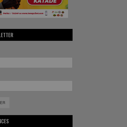
LETTER
ER
NCES