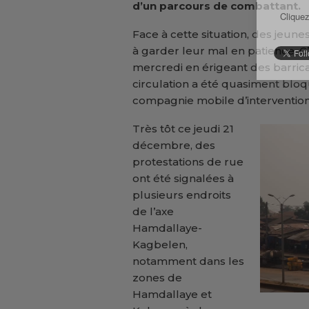
d’un parcours de combattant.
Cliquez
Face à cette situation, des jeu
à garder leur mal en patience. C’
mercredi en érigeant des barrica
circulation a été quasiment bloq
compagnie mobile d’intervention 
Très tôt ce jeudi 21
décembre, des
protestations de rue
ont été signalées à
plusieurs endroits
de l’axe
Hamdallaye-
Kagbelen,
notamment dans les
zones de
Hamdallaye et