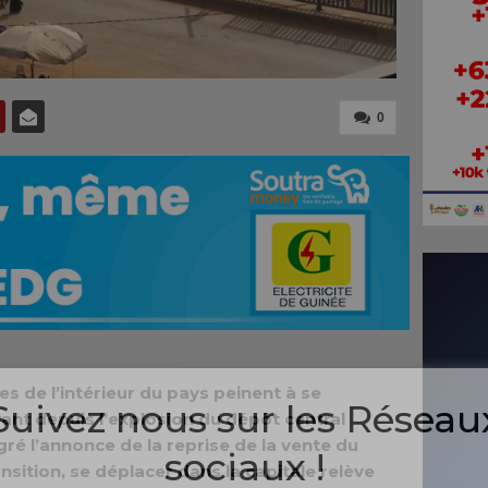
0
les de l’intérieur du pays peinent à se
Suivez nous sur les Réseau
nt depuis l’explosion du dépôt central
é l’annonce de la reprise de la vente du
sociaux !
ansition, se déplacer dans la capitale relève