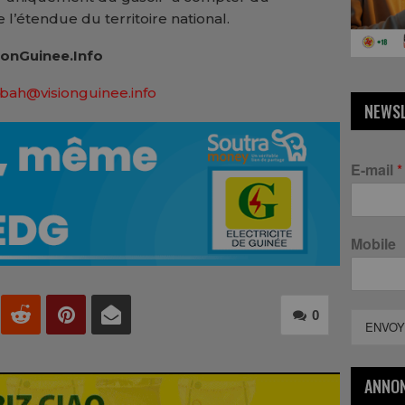
’étendue du territoire national.
onGuinee.Info
bah@visionguinee.info
NEWS
E-mail
*
Mobile
0
ENVOY
ANNO