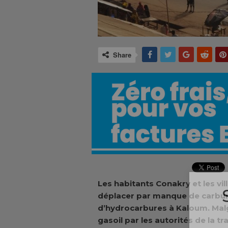
Share
Les habitants Conakry et les vil
déplacer par manque de carbura
d’hydrocarbures à Kaloum. Malgr
gasoil par les autorités de la tr