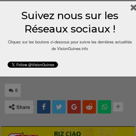
Tanéné Bouramayah à respecter scrupuleusement les
droits politiques de l’UFDG et à s’abstenir de toute
Suivez nous sur les
action susceptible de les entraver.
Réseaux sociaux !
Le Pool des Avocats de l’UFDG
Cliquez sur les boutons ci-dessous pour suivre les dernières actualités
de VisionGuinee.info
0
Share