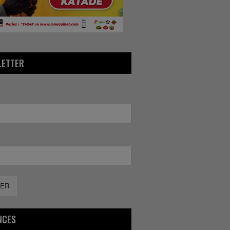
LETTER
ER
NCES