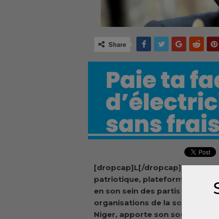
Share
[dropcap]L[/dropcap]e Front
patriotique, plateforme regro
en son sein des partis politique
organisations de la société civi
Niger, apporte son soutien au 