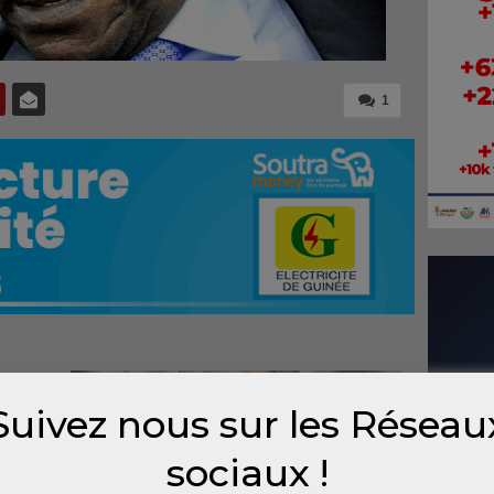
1
upant
Suivez nous sur les Réseau
s et
le du
sociaux !
Front