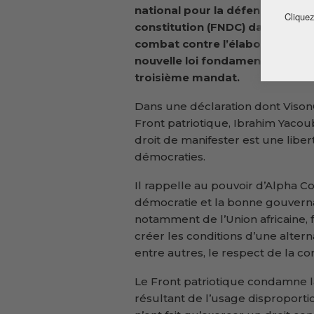
national pour la défense de la
Cliquez
constitution (FNDC) dans son
combat contre l’élaboration d’
nouvelle loi fondamentale perm
troisième mandat.
Dans une déclaration dont VisonG
Front patriotique, Ibrahim Yaco
droit de manifester est une libe
démocraties.
Il rappelle au pouvoir d’Alpha 
démocratie et la bonne gouverna
notamment de l’Union africaine, 
créer les conditions d’une alter
entre autres, le respect de la con
Le Front patriotique condamne la
résultant de l’usage disproporti