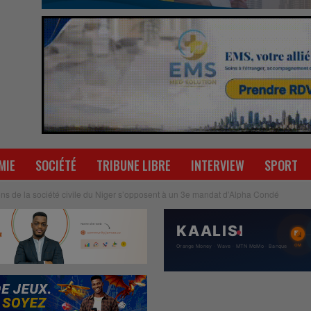
MIE
SOCIÉTÉ
TRIBUNE LIBRE
INTERVIEW
SPORT
ions de la société civile du Niger s’opposent à un 3e mandat d’Alpha Condé