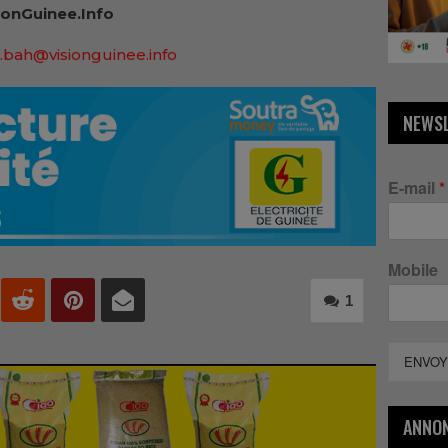
onGuinee.Info
.bah@visionguinee.info
NEWS
E-mail
*
Mobile
1
ENVOY
ANNO