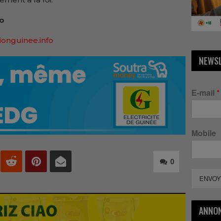
fo
ionguinee.info
NEWS
E-mail
*
Mobile
0
ENVOY
ANNO