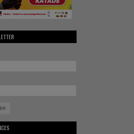
LETTER
ER
NCES