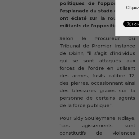
politiques de l’opposition, pl
Cliquez
l’esplanade du stade du 28 sep
ont éclaté sur la route Le Pr
militants de l’opposition.
Selon le Procureur du
Tribunal de Premier Instance
de Dixinn, “il s’agit d’individus
qui se sont attaqués aux
forces de l’ordre en utilisant
des armes, fusils calibre 12,
des pierres, occasionnant ainsi
des blessures graves sur la
personne de certains agents
de la force publique”.
Pour Sidy Souleymane Ndiaye,
“ces agissements sont
constitutifs de violences