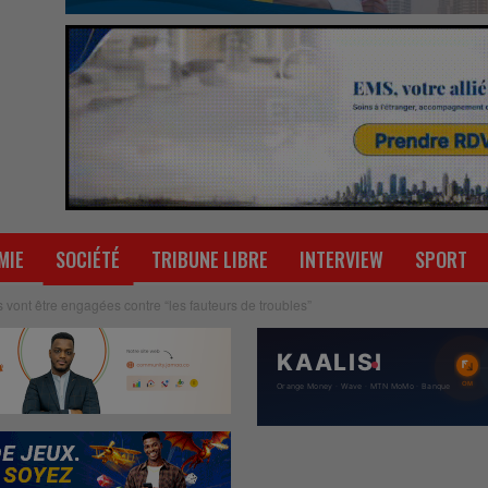
MIE
SOCIÉTÉ
TRIBUNE LIBRE
INTERVIEW
SPORT
s vont être engagées contre “les fauteurs de troubles”