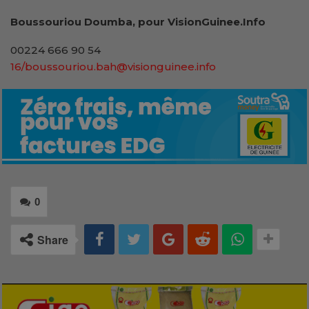
Boussouriou Doumba, pour VisionGuinee.Info
00224 666 90 54
16/boussouriou.bah@visionguinee.info
0
Share