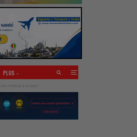
PLUS
es militants à la base’’