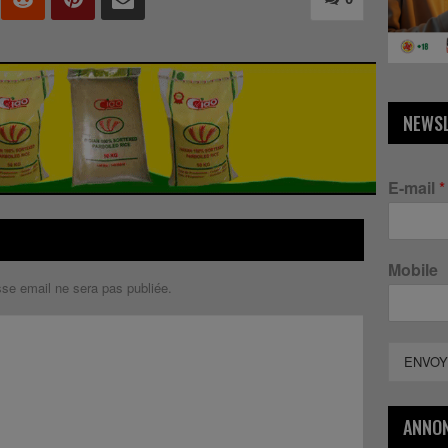
NEWS
E-mail
*
Mobile
sse email ne sera pas publiée.
ENVOY
ANNO