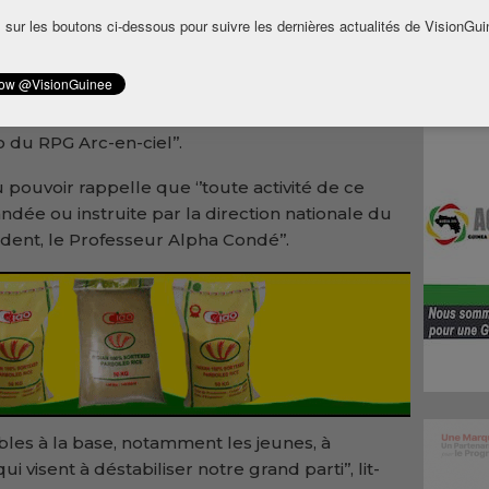
 sur les boutons ci-dessous pour suivre les dernières actualités de VisionGui
tion a obtenu copie, met en garde contre
’secrétaires généraux des sections issus des
esse, dans le but de créer de faux
en brandissant éhontément l’effigie du
 du RPG Arc-en-ciel’’.
 pouvoir rappelle que ‘’toute activité de ce
ée ou instruite par la direction nationale du
ident, le Professeur Alpha Condé’’.
ables à la base, notamment les jeunes, à
 visent à déstabiliser notre grand parti’’, lit-