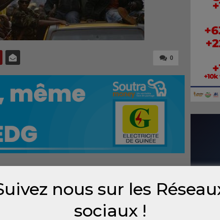
0
du public vendredi, la Direction nationale
Suivez nous sur les Réseau
t du Peuple de Guinée (RPG) Arc-en-Ciel a
sociaux !
on face à ce qu’elle qualifie de ‘’tentative
la base’’.