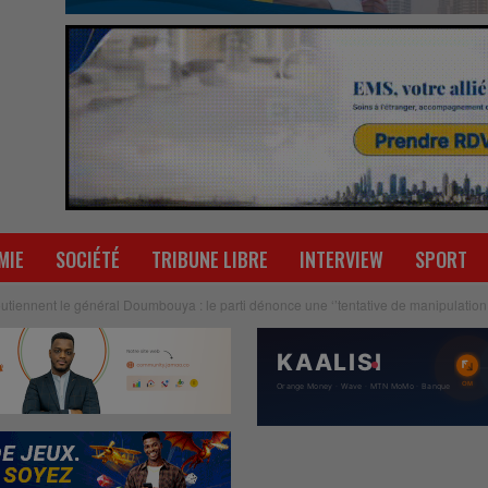
MIE
SOCIÉTÉ
TRIBUNE LIBRE
INTERVIEW
SPORT
tiennent le général Doumbouya : le parti dénonce une ‘’tentative de manipulation d