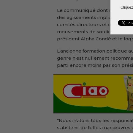
Cliquez
Le communiqué dont notre rédac
des agissements impliquant des ‘
comités directeurs et de la jeun
mouvements de soutien au CNRD 
président Alpha Condé et le logo
L’ancienne formation politique au
genre n’est nullement recommand
parti, encore moins par son prés
‘’Nous invitons tous les respons
s’abstenir de telles manœuvres qui