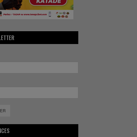
LETTER
ER
NCES