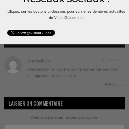
Cliquez sur les boutons ci-dessous pour suivre les dernières actualités
de VisionGuinee.info
1 COMMENTAIRE
12 ans depuis
Mamdi
Dit
C’est une bonne nouvelle pour la Guinée car ces voleur
ont trop durer dans l’affaire la
Répondre
LAISSER UN COMMENTAIRE
Votre adresse email ne sera pas publiée.