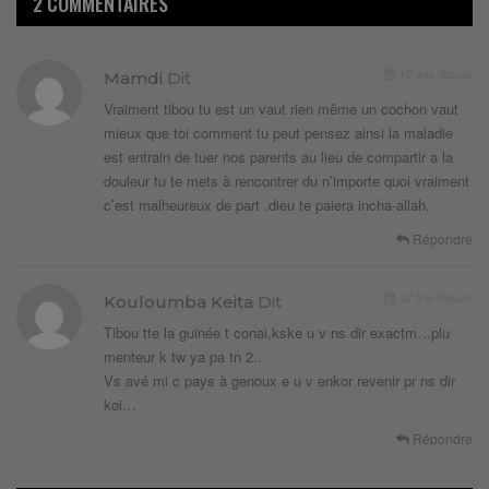
2 COMMENTAIRES
12 ans depuis
Mamdi
Dit
Vraiment tibou tu est un vaut rien même un cochon vaut
mieux que toi comment tu peut pensez ainsi la maladie
est entrain de tuer nos parents au lieu de compartir a la
douleur tu te mets à rencontrer du n’importe quoi vraiment
c’est malheureux de part .dieu te paiera incha-allah.
Répondre
12 ans depuis
Kouloumba Keita
Dit
Tibou tte la guinée t conai,kske u v ns dir exactm…plu
menteur k tw ya pa tn 2..
Vs avé mi c pays à genoux e u v enkor revenir pr ns dir
koi…
Répondre