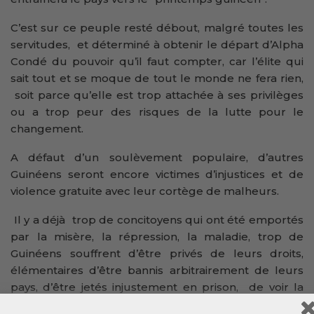
C’est sur ce peuple resté débout, malgré toutes les
servitudes, et déterminé à obtenir le départ d’Alpha
Condé du pouvoir qu’il faut compter, car l’élite qui
sait tout et se moque de tout le monde ne fera rien,
soit parce qu’elle est trop attachée à ses privilèges
ou a trop peur des risques de la lutte pour le
changement.
A défaut d’un soulèvement populaire, d’autres
Guinéens seront encore victimes d’injustices et de
violence gratuite avec leur cortège de malheurs.
Il y a déjà trop de concitoyens qui ont été emportés
par la misère, la répression, la maladie, trop de
Guinéens souffrent d’être privés de leurs droits,
élémentaires d’être bannis arbitrairement de leurs
pays, d’être jetés injustement en prison, de voir la
Guinée aller tout droit à sa perte. Ils ont décidé