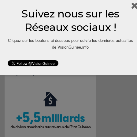
Suivez nous sur les
Save my name, email, and website in this browser for the next
time I comment.
Réseaux sociaux !
Cliquez sur les boutons ci-dessous pour suivre les dernières actualités
de VisionGuinee.info