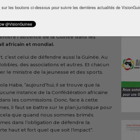
u Syli national U17 à la compétition UFOA au
 sur les boutons ci-dessous pour suivre les dernières actualités de VisionGui
inée a essuyé un nouvel échec. La
ball (CAF) a débouté le pays après une
nie. Pour le ministre de la jeunesse et des
lumière l’absence de la Guinée dans les
l africain et mondial.
 c’est celui de défendre aussi la Guinée. Au
 lobbies, des associations et autres. Et chacun
er le ministre de la jeunesse et des sports.
Haba, ‘’aujourd’hui, il se trouve que la
ucune instance de la Confédération africaine
dans les commissions. Donc, face à cette
es, il faut se battre sur le plan juridique pour
ur cela que quand nous sommes brimés
es dans l’obligation de défendre la
e haut et fort quel que soit l’impact’’.