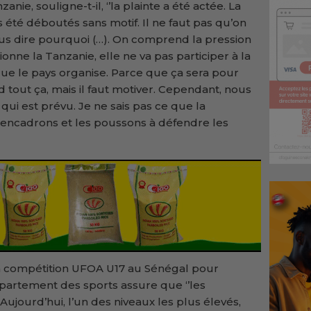
anie, souligne-t-il, ‘’la plainte a été actée. La
 été déboutés sans motif. Il ne faut pas qu’on
us dire pourquoi (…). On comprend la pression
onne la Tanzanie, elle ne va pas participer à la
ue le pays organise. Parce que ça sera pour
tout ça, mais il faut motiver. Cependant, nous
s qui est prévu. Je ne sais pas ce que la
s encadrons et les poussons à défendre les
 la compétition UFOA U17 au Sénégal pour
épartement des sports assure que ‘’les
ujourd’hui, l’un des niveaux les plus élevés,