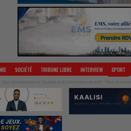
MIE
SOCIÉTÉ
TRIBUNE LIBRE
INTERVIEW
SPORT
r l’âge, déboutée face à la Tanzanie, la Guinée continue de subir : ‘’Nous ne som