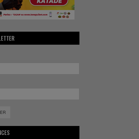
LETTER
ER
NCES