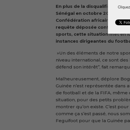
En plus de la disqualification d
Cliquez
Sénégal en octobre 2024, la Gu
Confédération africaine de foot
requête déposée contre la Tanza
sports, cette situation met en 
instances dirigeantes du footbal
»Un des éléments de notre sport,
niveau international, ce sont des
défend son intérêt’’, fait remarqu
Malheureusement, déplore Bogola 
Guinée n’est représentée dans a
de football et de la FIFA, même 
situation, pour des petits problèm
montrer qu’on existe. C’est po
comme ça s’est passé, nous somm
Feguifoot pour que la Guinée part