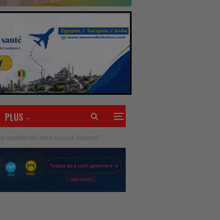
PLUS
mes représentés dans aucune instance’’