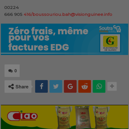
00224
666 905
416/boussouriou.bah@visionguinee.info
0
Share