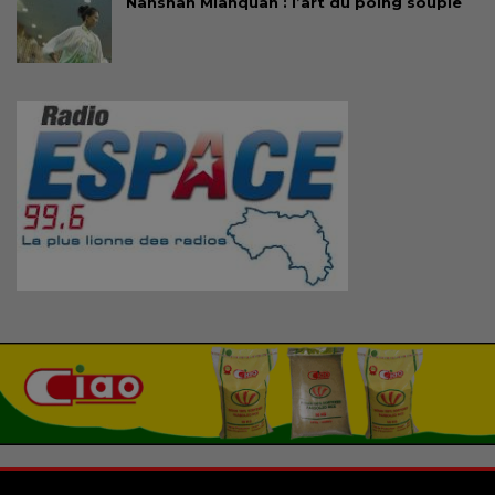
Nanshan Mianquan : l’art du poing souple