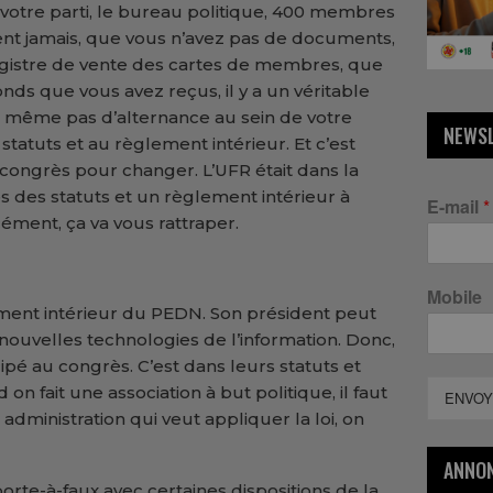
 votre parti, le bureau politique, 400 membres
ent jamais, que vous n’avez pas de documents,
egistre de vente des cartes de membres, que
fonds que vous avez reçus, il y a un véritable
 a même pas d’alternance au sein de votre
NEWS
tatuts et au règlement intérieur. Et c’est
 congrès pour changer. L’UFR était dans la
es des statuts et un règlement intérieur à
E-mail
*
ément, ça va vous rattraper.
Mobile
ement intérieur du PEDN. Son président peut
 nouvelles technologies de l’information. Donc,
icipé au congrès. C’est dans leurs statuts et
n fait une association à but politique, il faut
ENVOY
administration qui veut appliquer la loi, on
ANNO
orte-à-faux avec certaines dispositions de la