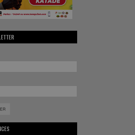
LETTER
ER
NCES