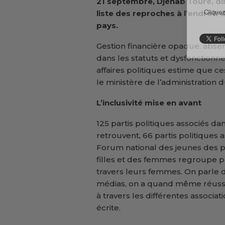
21 septembre, Djénab Touré, dir
Cliquez
liste des reproches à l’endroit
d
pays.
Gestion financière opaque, abs
dans les statuts et dysfonctionne
affaires politiques estime que c
le ministère de l’administration d
L’inclusivité mise en avant
125 partis politiques associés da
retrouvent, 66 partis politiques 
Forum national des jeunes des pa
filles et des femmes regroupe pl
travers leurs femmes. On parle d
médias, on a quand même réussi à
à travers les différentes associat
écrite.