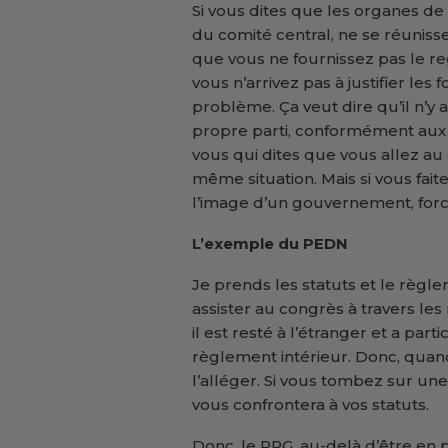
Si vous dites que les organes de
du comité central, ne se réuniss
que vous ne fournissez pas le r
vous n’arrivez pas à justifier les 
problème. Ça veut dire qu’il n’y
propre parti, conformément aux s
vous qui dites que vous allez au
même situation. Mais si vous fait
l’image d’un gouvernement, forc
L’exemple du PEDN
Je prends les statuts et le règl
assister au congrès à travers les
il est resté à l’étranger et a part
règlement intérieur. Donc, quand o
l’alléger. Si vous tombez sur une 
vous confrontera à vos statuts.
Donc, le RPG, au-delà d’être en p