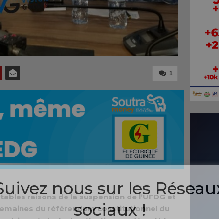
1
Suivez nous sur les Réseau
itables raisons de la suspension de l’UFDG et
sociaux !
semaines du référendum constitutionnel du