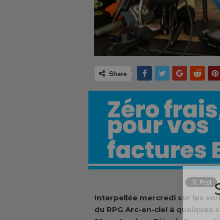
Share
Interpellée
mercredi sur les
vér
du RPG Arc-en-ciel à quelques 