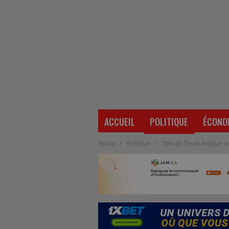
ACCUEIL
POLITIQUE
ÉCONO
Home
Politique
Djénab Touré évoque de ‘