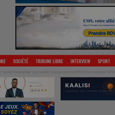
MIE
SOCIÉTÉ
TRIBUNE LIBRE
INTERVIEW
SPORT
’graves irrégularités’’ pour justifier la suspension du RPG Arc-en-ciel et de l’UF