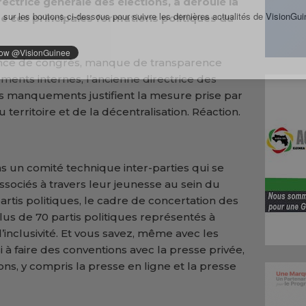
ectrice générale des élections, a
déroulé la
 sur les boutons ci-dessous pour suivre les dernières actualités de VisionGui
e ces principales formations politiques du
ence de congrès, manque de transparence
ments internes, l’ancienne directrice des
es manquements justifient la mesure prise par
u territoire et de la décentralisation. Réaction.
ns un comité technique inter-parties qui se
associés à travers leur jeunesse au sein du
rtis politiques, le cadre de concertation des
us de 70 partis politiques représentés à
’inclusivité. Et vous savez, même avec les
 faire des conventions avec la presse privée,
ions, y compris la presse en ligne et la presse