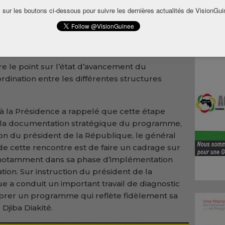
s’est tenue ce vendredi 5 juin 2026 au
 sur les boutons ci-dessous pour suivre les dernières actualités de VisionGui
sidence du ministre directeur de Cabinet à
 et président du Comité stratégique de
aire le point sur l’état d’avancement du
dination entre les différentes structures
 à la Présidence a rappelé que cette étape
 de la documentation stratégique du programme,
on du président de la République, le général
e cette rencontre est de faire un cadrage sur
otamment dans sa phase d’implémentation
ion. Sur instruction du président de la
e a conduit un important travail de diagnostic
aborer un programme qui reflète fidèlement sa
 Djiba Diakité.