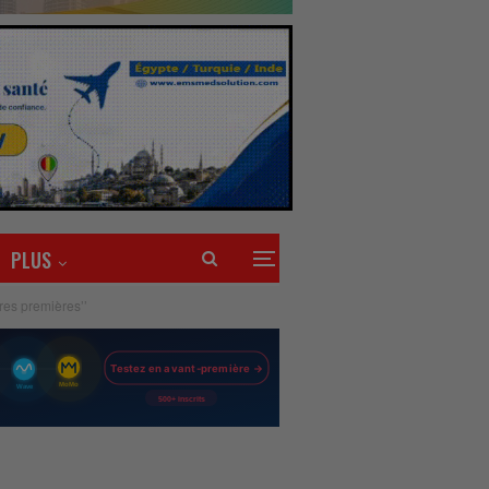
PLUS
res premières’’