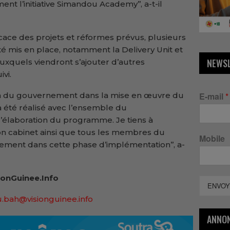
 l’initiative Simandou Academy’’, a-t-il
icace des projets et réformes prévus, plusieurs
té mis en place, notamment la Delivery Unit et
NEWS
xquels viendront s’ajouter d’autres
vi.
ion du gouvernement dans la mise en œuvre du
E-mail
*
a été réalisé avec l’ensemble du
’élaboration du programme. Je tiens à
son cabinet ainsi que tous les membres du
Mobile
ent dans cette phase d’implémentation’’, a-
onGuinee.Info
ENVOY
.bah@visionguinee.info
ANNO