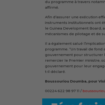
du programme à travers notamment
affirmé.
Afin d’assurer une exécution eff
instruments institutionnels ont é
le Guinea Development Board, au
mécanismes de pilotage et de sui
Il a également salué l’implicat
programme. ‘’Un travail de fond 
gouvernement pour structurer l
remercier le Premier ministre, 
gouvernement pour leur engagem
t-il déclaré.
Boussouriou Doumba, pour Visi
00224 622 98 97 11 /
boussouriou