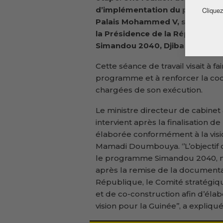
d’implémentation du programme 
Cliquez
Palais Mohammed V, sous la pré
la Présidence de la République
Simandou 2040, Djiba Diakité.
Cette séance de travail visait à f
programme et à renforcer la coor
chargées de son exécution.
Le ministre directeur de cabinet
intervient après la finalisation
élaborée conformément à la visi
Mamadi Doumbouya. ‘’L’objectif d
le programme Simandou 2040, n
après la remise de la documentat
République, le Comité stratégiqu
et de co-construction afin d’él
vision pour la Guinée’’, a expliqué