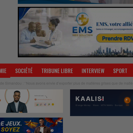
MIE
SOCIÉTÉ
TRIBUNE LIBRE
INTERVIEW
SPORT
 de Simandou : ‘’Nous avons envie d’exporter plus de matières grises que de matiè