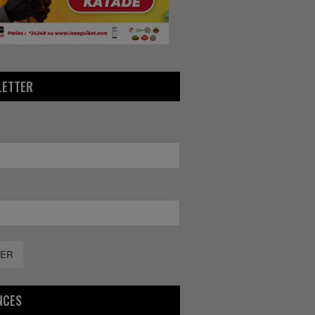
LETTER
ER
NCES