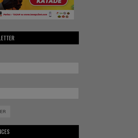
LETTER
ER
NCES