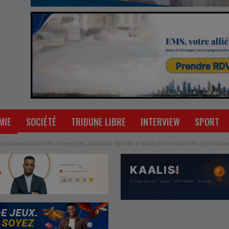
MIE
SOCIÉTÉ
TRIBUNE LIBRE
INTERVIEW
SPORT
is l’indépendance de notre pays, jamais la Guinée n’avait connu une telle dynamiq