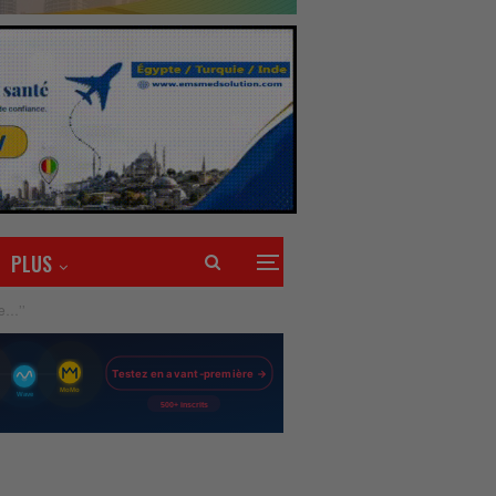
PLUS
ue…’’