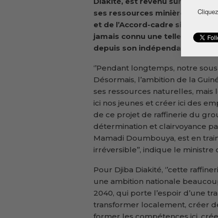
Diakité, est revenu sur l’ambit
Cliquez
ses ressources minières. Le pr
et de l’Accord-cadre sino-guiné
jamais connu une telle dynamiqu
depuis son indépendance.
‘’Pendant longtemps, notre sous-s
Désormais, l’ambition de la Guiné
ses ressources naturelles, mais le
ici nos jeunes et créer ici des e
de ce projet de raffinerie du grou
détermination et clairvoyance pa
Mamadi Doumbouya, est en train 
irréversible’’, indique le ministr
Pour Djiba Diakité, ‘’cette raffiner
une ambition nationale beaucou
2040, qui porte l’espoir d’une t
transformer localement, créer de
former les compétences ici, créer