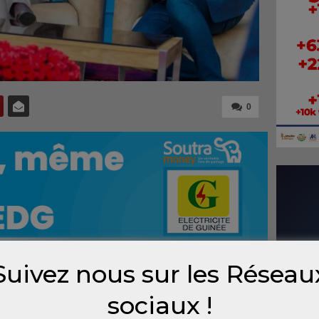
0
Suivez nous sur les Réseau
ravaux de la raffinerie d’alumine du groupe
sociaux !
cteur de cabinet de la Présidence, Djiba