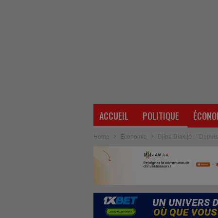
ACCUEIL
POLITIQUE
ÉCONO
Home
Économie
Djiba Diakité : ‘’Depu