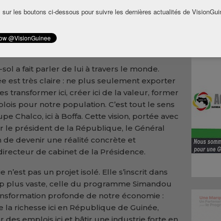
ion de la Guinée de transformer localement
 sur les boutons ci-dessous pour suivre les dernières actualités de VisionGui
ésident du Comité stratégique de Simandou
en a également affirmé que le pays n’avait
e dans les secteurs industriel et minier
ol a fait parler de lui à travers le monde.
e est très claire : ne plus seulement exporter
s transformer ici, créer ici de la valeur, former
mplois pour notre population. C’est tout le sens
pe Chalco, ici à Boffa. Cette vision, portée avec
r le président de la République, le Général
de devenir une réalité concrète et
e directeur de cabinet de la Présidence.
ie n’est pas un projet isolé. Elle s’inscrit dans
p plus vaste, celle du programme Simandou
ransformation profonde de notre économie :
 la richesse ici en République de Guinée,
 des emplois ici et bâtir une industrie forte en