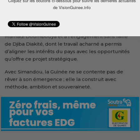
Cliquez sur les boutons ci-dessous pour suivre les dernières actualités
politique forte et une gestion rigoureuse. Si la Guinée
de VisionGuinee.info
est aujourd’hui reconnue comme un acteur
incontournable dans le domaine du fer, c’est en
grande partie grâce au leadership du Général
Mamadi Doumbouya et à l’engagement sans faille
de Djiba Diakité, dont le travail acharné a permis
d’aligner les intérêts du pays avec les opportunités
qu’offre ce projet stratégique.
Avec Simandou, la Guinée ne se contente pas de
rêver à son émergence ; elle la construit avec
méthode, ambition et souveraineté.