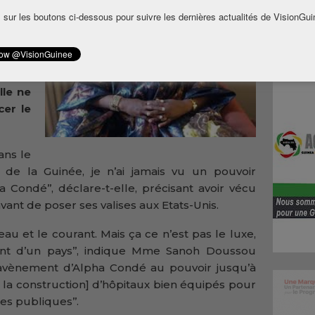
ement
 sur les boutons ci-dessous pour suivre les dernières actualités de VisionGui
ussou
ue de
Alpha
ncore
lle ne
cer le
ans le
 de la Guinée, je n’ai jamais vu un pouvoir
 Condé’’, déclare-t-elle, précisant avoir vécu
nt de poser ses valises aux Etats-Unis.
 l’eau et le courant. Mais ça ce n’est pas le luxe,
nt d’un pays’’, indique Mme Sanoh Doussou
’avènement d’Alpha Condé au pouvoir jusqu’à
e la construction] d’hôpitaux bien équipés pour
es publiques’’.