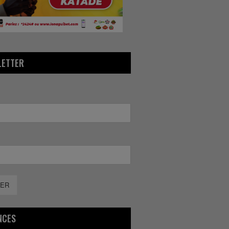
LETTER
ER
NCES