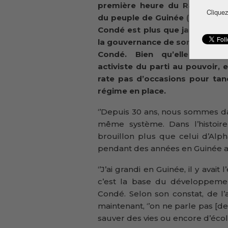
première heure du Rassembl
Cliquez
du peuple de Guinée (RPG), Do
Condé est plus que jamais déç
la gouvernance de son mentor 
Condé. Bien qu’elle soit e
activiste du parti au pouvoir, e
rate pas d’occasions pour tan
régime en place.
‘’Depuis 30 ans, nous sommes d
même système. Dans l’histoire
brouillon plus que celui d’Alpha
pendant des années en Guinée ava
‘’J’ai grandi en Guinée, il y avait
c’est la base du développeme
Condé. Selon son constat, de l
maintenant, ‘’on ne parle pas [d
sauver des vies ou encore d’écol