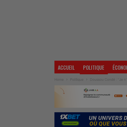
ACCUEIL
POLITIQUE
ÉCONO
Home
Politique
Doussou Condé : ‘’Je n’