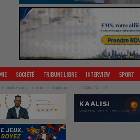
MIE
SOCIÉTÉ
TRIBUNE LIBRE
INTERVIEW
SPORT
ai jamais vu un pouvoir brouillon plus que celui d’Alpha Condé’’