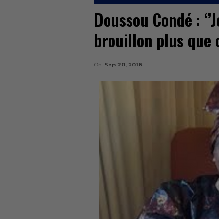
Doussou Condé : ‘’J
brouillon plus que 
On
Sep 20, 2016