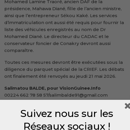
Mohamed Lamine Traoré, ancien DAF de la
présidence, Mahawa Diané, fille de l’ancien ministre,
ainsi que l’entrepreneur Sékou Kaké. Les services
d’immatriculation ont aussi été requis pour fournir la
liste des véhicules enregistrés au nom de Dr
Mohamed Diané. Le directeur du CADAC et le
conservateur foncier de Conakry devront aussi
comparaître.
Toutes ces mesures devront être exécutées sous la
diligence du parquet spécial de la CRIEF. Les débats
ont finalement été renvoyés au jeudi 21 mai 2026.
Salimatou BALDE, pour VisionGuinee.Info
00224 662 78 58 57/salimbalde91@gmail.com
Suivez nous sur les
Réseaux sociaux !