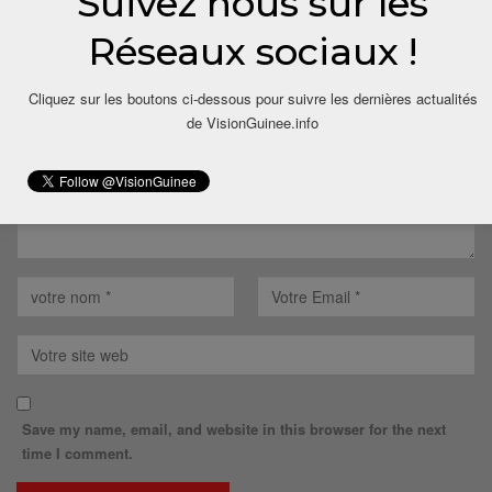
Suivez nous sur les
LAISSER UN COMMENTAIRE
Réseaux sociaux !
Votre adresse email ne sera pas publiée.
Cliquez sur les boutons ci-dessous pour suivre les dernières actualités
de VisionGuinee.info
Save my name, email, and website in this browser for the next
time I comment.