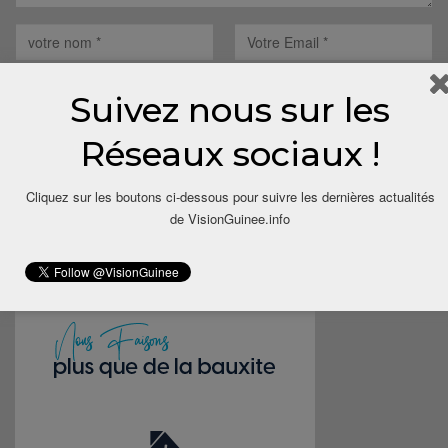
Suivez nous sur les
Réseaux sociaux !
Save my name, email, and website in this browser for the next
time I comment.
Cliquez sur les boutons ci-dessous pour suivre les dernières actualités
de VisionGuinee.info