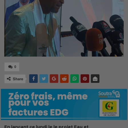
0
Share
En lançant ce lundi le
le
p
rojet Eau et