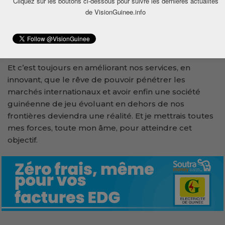
Cliquez sur les boutons ci-dessous pour suivre les dernières actualités
internationale, la seule à pouvoir rivaliser avec les
de VisionGuinee.info
grandes sociétés étrangères sur le secteur. Nous
devons donc nous imposer en Guinée d’abord, et
viser ensuite l’internationale.
Et c’est toujours en améliorant nos services, en
innovant, que le rêve de pouvoir pénétrer les
marchés internationaux et avoir enfin une société
guinéenne de jeu évoluant en dehors de nos
frontières deviendra une réalité. Et je mettrais toutes
mes forces, toute mon âme, pour atteindre cet
objectif.