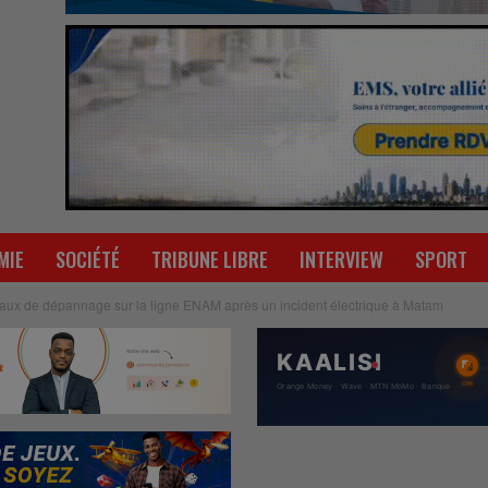
MIE
SOCIÉTÉ
TRIBUNE LIBRE
INTERVIEW
SPORT
ux de dépannage sur la ligne ENAM après un incident électrique à Matam