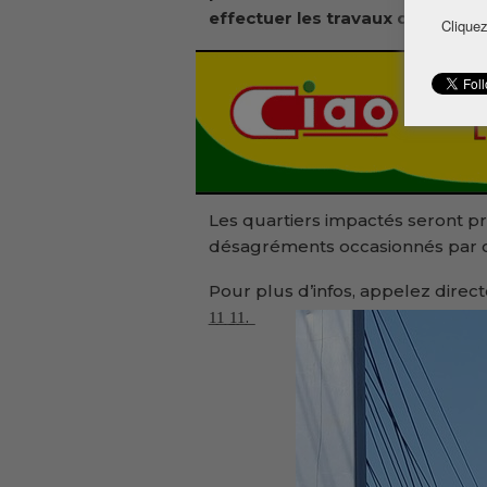
effectuer les travaux de corre
Cliquez
Les quartiers impactés seront p
désagréments occasionnés par ce
Pour plus d’infos, appelez directem
͟1͟1͟ ͟1͟1͟.