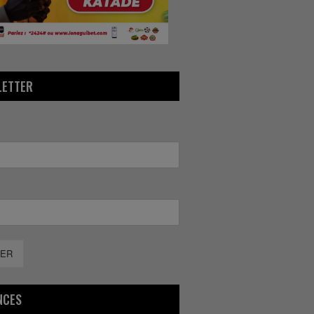
LETTER
ER
NCES