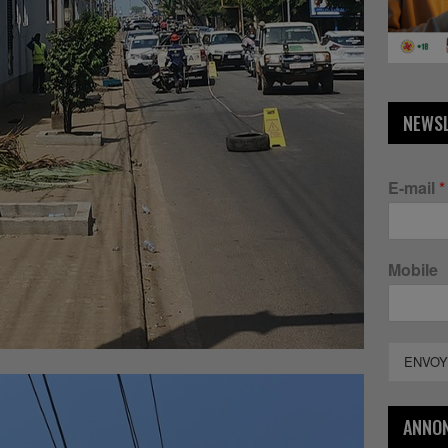
NEWS
E-mail
*
Mobile
ENVOY
ANNO