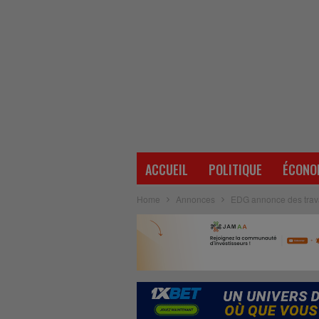
ACCUEIL
POLITIQUE
ÉCONO
Home
Annonces
EDG annonce des trava