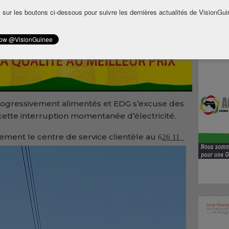
ction et de remplacement des équipements.
 sur les boutons ci-dessous pour suivre les dernières actualités de VisionGui
rogressivement alimentés et EDG s’excuse des
tte interruption momentanée d’électricité.
ent le centre de service clientèle au 6͟2͟6͟ ͟1͟1͟