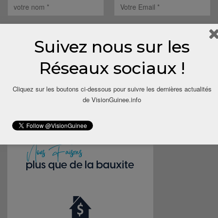
Suivez nous sur les
Réseaux sociaux !
Save my name, email, and website in this browser for the next
time I comment.
Cliquez sur les boutons ci-dessous pour suivre les dernières actualités
de VisionGuinee.info