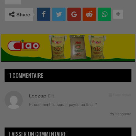
Share
1 COMMENTAIRE
3 ans depuis
Loozap
Dit
Et comment ils seront payés au final ?
Répondre
LAISSER UN COMMENTAIRE