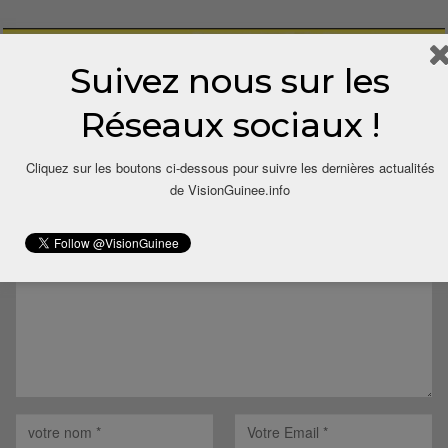
Suivez nous sur les
Réseaux sociaux !
LAISSER UN COMMENTAIRE
Cliquez sur les boutons ci-dessous pour suivre les dernières actualités
de VisionGuinee.info
Votre adresse email ne sera pas publiée.