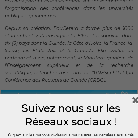
activités portent essentiellement sur l’enseignement et
l’organisation des conférences dans les universités
publiques guinéennes.
Depuis sa création, EduCetera a formé plus de 1000
étudiants et 200 enseignants. Elle est disponible dans
six (6) pays dont la
Guinée, la Côte d’Ivoire, la France, la
Suisse, les Etats-Unis et le Canada. Elle évolue en
partenariat avec, notamment, le Ministère guinéen de
l’Enseignement supérieur et de la recherche
scientifique, la Teacher Task Force de l’UNESCO (TTF), la
Conférence des Recteurs de Guinée (CRDG).
Suivez nous sur les
Réseaux sociaux !
Cliquez sur les boutons ci-dessous pour suivre les dernières actualités