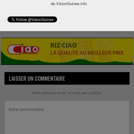
0
de VisionGuinee.info
Share
LAISSER UN COMMENTAIRE
Votre adresse email ne sera pas publiée.