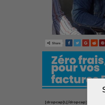
Share
[dropcap]L[/dropcap]e chanteu