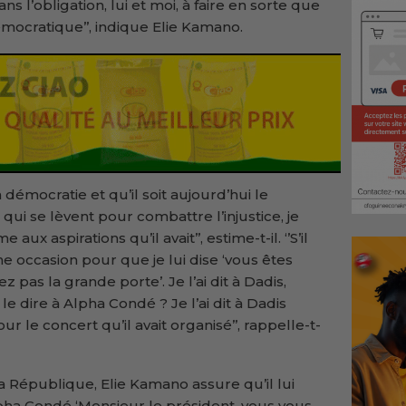
 l’obligation, lui et moi, à faire en sorte que
mocratique’’, indique Elie Kamano.
 la démocratie et qu’il soit aujourd’hui le
ui se lèvent pour combattre l’injustice, je
x aspirations qu’il avait’’, estime-t-il. ‘’S’il
e occasion pour que je lui dise ‘vous êtes
 pas la grande porte’. Je l’ai dit à Dadis,
 dire à Alpha Condé ? Je l’ai dit à Dadis
our le concert qu’il avait organisé’’, rappelle-t-
 la République, Elie Kamano assure qu’il lui
Alpha Condé ‘Monsieur le président, vous vous