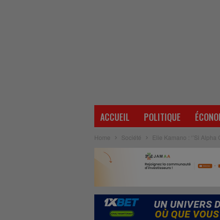
ACCUEIL
POLITIQUE
ÉCONO
Home
Société
Elie Kamano : ‘’Si Alpha