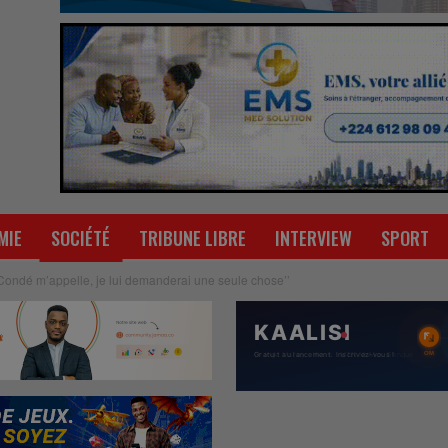
MIE
SOCIÉTÉ
TRIBUNE LIBRE
INTERVIEW
SPORT
 Condé m’appelle, je lui demanderai une seule chose’’