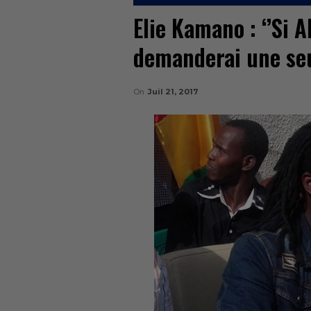
Elie Kamano : ‘’Si A
demanderai une seu
On
Juil 21, 2017