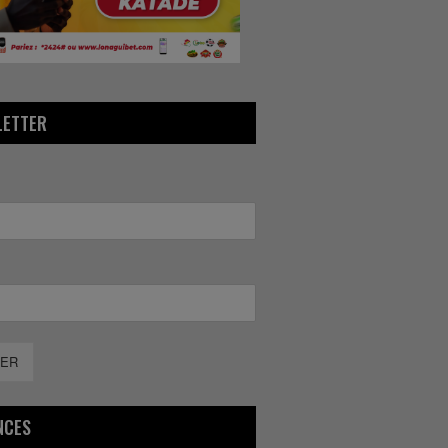
LETTER
ER
NCES