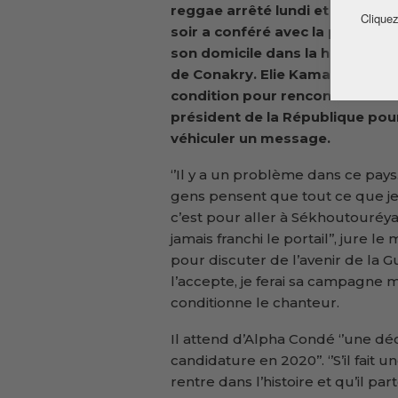
reggae arrêté lundi et libéré ma
Cliquez
soir a conféré avec la presse je
son domicile dans la haute banl
de Conakry. Elie Kamano a pos
condition pour rencontrer le
président de la République pour
véhiculer un message.
‘’Il y a un problème dans ce pays
gens pensent que tout ce que je 
c’est pour aller à Sékhoutouréyah
jamais franchi le portail’’, jure
pour discuter de l’avenir de la G
l’accepte, je ferai sa campagne 
conditionne le chanteur.
Il attend d’Alpha Condé ‘’une déc
candidature en 2020’’. ‘’S’il fait 
rentre dans l’histoire et qu’il 