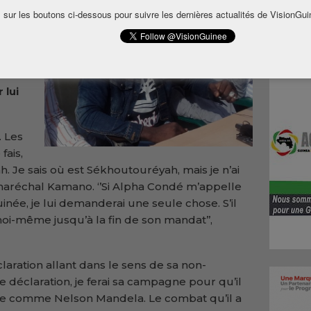
rdi
 sur les boutons ci-dessous pour suivre les dernières actualités de VisionGui
udi à
ieue
é une
 lui
. Les
fais,
. Je sais où est Sékhoutouréyah, mais je n’ai
 le maréchal Kamano. ‘’Si Alpha Condé m’appelle
uinée, je lui demanderai une seule chose. S’il
moi-même jusqu’à la fin de son mandat’’,
laration allant dans le sens de sa non-
une déclaration, je ferai sa campagne pour qu’il
parte comme Nelson Mandela. Le combat qu’il a