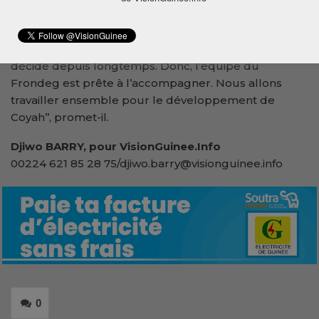
mérite. Il faut respecter cela et rester derrière lui.
Quelle que soit la personne qui vient diriger la
commune de Coyah, je reste derrière elle. Je l’avais
décidé depuis longtemps. Donc, l’équipe du
Frondeg est prête à l’accompagner. Nous allons
travailler ensemble pour le développement de
Coyah’’, promet-il.
Djiwo BARRY, pour VisionGuinee.Info
00224 621 85 28 75/djiwo.barry@visionguinee.info
0