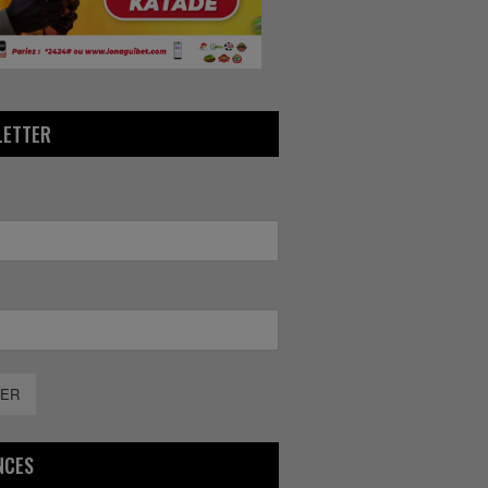
LETTER
ER
NCES