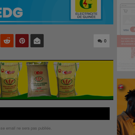
0
sse email ne sera pas publiée.