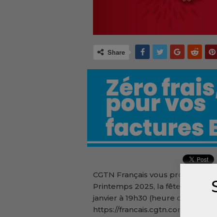
Share
CGTN Français vous propose une 
Printemps 2025, la fête la plus 
janvier à 19h30 (heure de Beijing
https://francais.cgtn.com/news/