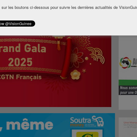
 sur les boutons ci-dessous pour suivre les dernières actualités de VisionGui