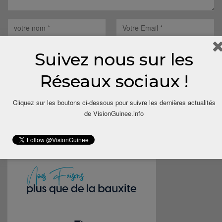
Suivez nous sur les
Réseaux sociaux !
Save my name, email, and website in this browser for the next
time I comment.
Cliquez sur les boutons ci-dessous pour suivre les dernières actualités
de VisionGuinee.info