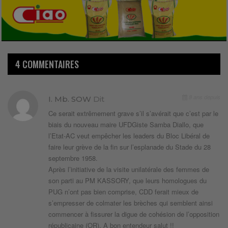
4 COMMENTAIRES
8 ans depuis
I. Mb. SOW
Dit
Ce serait extrêmement grave s’il s’avérait que c’est par le
biais du nouveau maire UFDGiste Samba Diallo, que
l’Etat-AC veut empêcher les leaders du Bloc Libéral de
faire leur grève de la fin sur l’esplanade du Stade du 28
septembre 1958.
Après l’initiative de la visite unilatérale des femmes de
son parti au PM KASSORY, que leurs homologues du
PUG n’ont pas bien comprise, CDD ferait mieux de
s’empresser de colmater les brèches qui semblent ainsi
commencer à fissurer la digue de cohésion de l’opposition
républicaine (OR). A bon entendeur salut !!