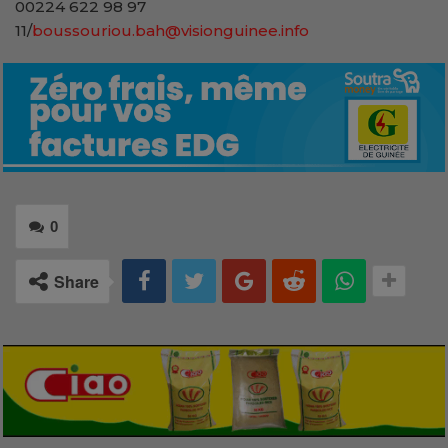
00224 622 98 97
11/
boussouriou.bah@visionguinee.info
0
Share